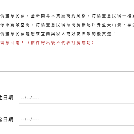
詩情畫意民宿，全新開幕木質感簡約風格，詩情畫意民宿一樓
外停車寬敞空間，詩情畫意民宿每間房搭配戶外藍天山景，享
詩情畫意民宿是您來宜蘭與家人或好友團聚的優質選！
請留意回電！（信件寄出後不代表訂房成功）
住日期
房日期