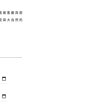
寬敞客廳與廚
受與大自然的