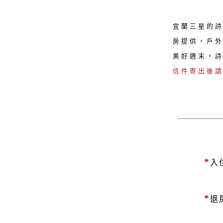
宜蘭三星的
房提供，戶
美好週末，
信件寄出後
*
入
*
退